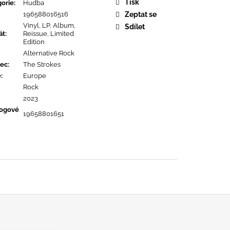
OPOLIS
Tisk
orie
:
Hudba
196588016516
Zeptat se
Vinyl, LP, Album,
Sdílet
át
:
Reissue, Limited
Edition
Alternative Rock
ec
:
The Strokes
ě
:
Europe
Rock
2023
logové
19658801651