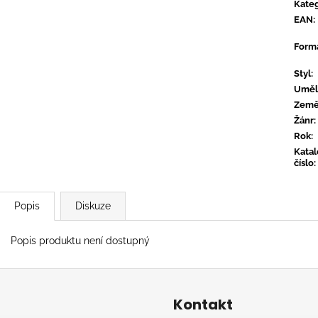
CONVERGE - HUM OF HURT
FLOEX - PHON
Kateg
EAN
:
949 Kč
949 Kč
Form
Styl
:
Uměl
Zem
Žánr
:
Rok
:
Kata
číslo
:
Popis
Diskuze
Popis produktu není dostupný
Kontakt