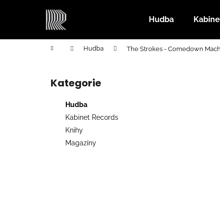
K
Přejít
na
o
Hudba
Kabine
obsah
Zpět
Zpět
š
do
do
í
Domů
Hudba
The Strokes - Comedown Mach
k
obchodu
obchodu
P
o
Kategorie
Přeskočit
s
kategorie
t
Hudba
r
Kabinet Records
a
Knihy
n
Magazíny
n
í
p
a
n
e