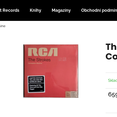
t Records
Knihy
Magazíny
Obchodní podmí
ine
Co potřebujete najít?
Th
HLEDAT
C
Doporučujeme
Skl
65
Měrn
cena: