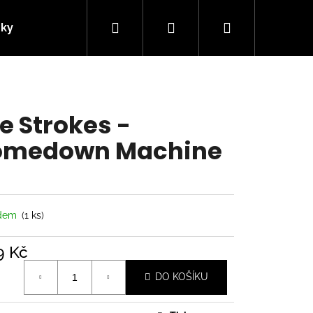
Hledat
Přihlášení
Nákupní
nky
Kontakty
košík
e Strokes -
omedown Machine
adem
(1 ks)
9 Kč
á
Následující
DO KOŠÍKU