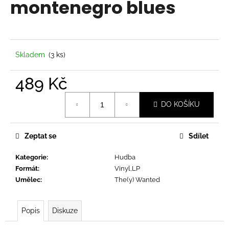
montenegro blues
a
j
í
t
Skladem
(3 ks)
?
489 Kč
Měrná
DO KOŠÍKU
cena:
HLEDAT
Zeptat se
Sdílet
Kategorie
:
Hudba
D
Formát
:
Vinyl,LP
o
Umělec
:
The(y) Wanted
p
o
r
Popis
Diskuze
u