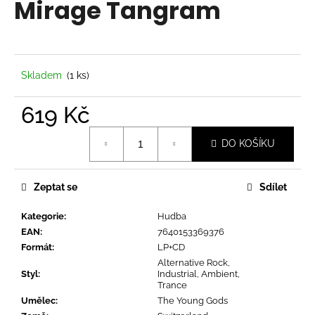
Mirage Tangram
a
j
í
t
Skladem
(1 ks)
?
619 Kč
Měrná
DO KOŠÍKU
cena:
HLEDAT
Zeptat se
Sdílet
Kategorie
:
Hudba
D
EAN
:
7640153369376
o
Formát
:
LP+CD
p
Alternative Rock,
o
Styl
:
Industrial, Ambient,
r
Trance
u
Umělec
:
The Young Gods