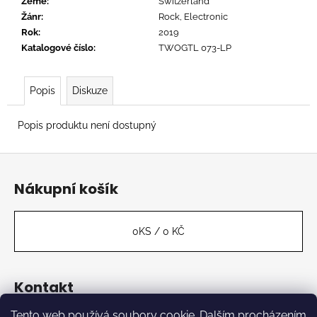
č
Země
:
Switzerland
u
Žánr
:
Rock, Electronic
j
Rok
:
2019
e
Katalogové číslo
:
TWOGTL 073-LP
m
e
Popis
Diskuze
RADIOHEAD
Popis produktu není dostupný
-
IN
Z
RAINBOWS
á
629
Nákupní košík
Kč
p
a
t
0
KS /
0 KČ
í
Kontakt
Tento web používá soubory cookie. Dalším procházením
label
@
kabinetmuz.cz