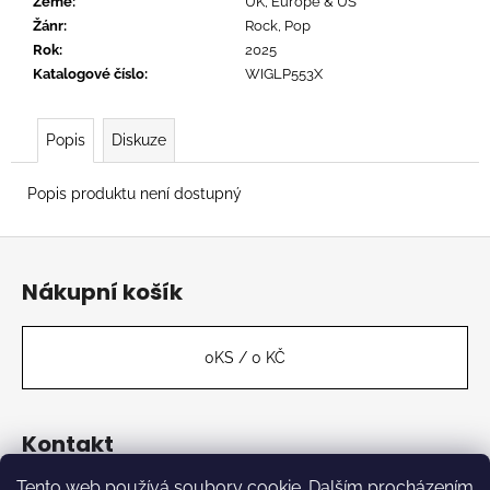
č
Země
:
UK, Europe & US
u
Žánr
:
Rock, Pop
j
Rok
:
2025
e
Katalogové číslo
:
WIGLP553X
m
e
Popis
Diskuze
SLAYER
Popis produktu není dostupný
-
REIGN
Z
IN
BLOOD
á
Nákupní košík
619
p
Kč
a
t
0
KS /
0 KČ
í
Kontakt
Tento web používá soubory cookie. Dalším procházením
label
@
kabinetmuz.cz