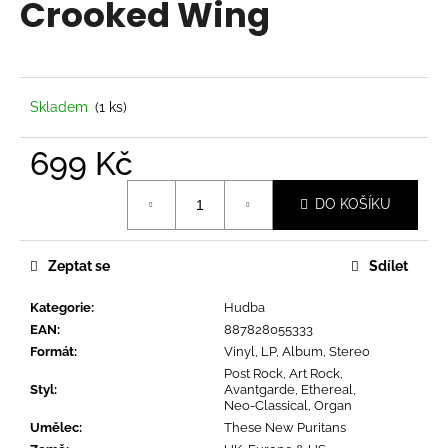
Crooked Wing
a
j
í
t
Skladem
(1 ks)
?
699 Kč
Měrná
DO KOŠÍKU
cena:
HLEDAT
Zeptat se
Sdílet
Kategorie
:
Hudba
D
EAN
:
887828055333
o
Formát
:
Vinyl, LP, Album, Stereo
p
Post Rock, Art Rock,
o
Styl
:
Avantgarde, Ethereal,
r
Neo-Classical, Organ
u
Umělec
:
These New Puritans