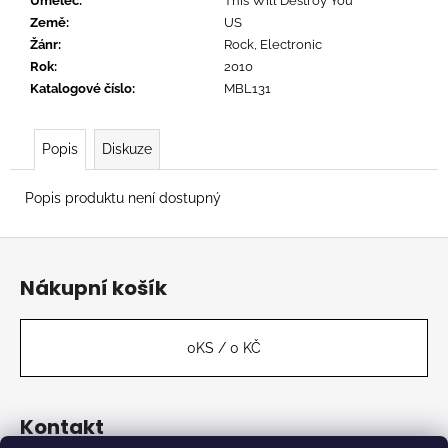
č
Umělec
:
This Will Destroy You
u
Země
:
US
j
Žánr
:
Rock, Electronic
e
Rok
:
2010
m
Katalogové číslo
:
MBL131
e
Popis
Diskuze
SLAYER
-
Popis produktu není dostupný
REIGN
IN
BLOOD
Z
619
á
Nákupní košík
Kč
p
a
t
0
KS /
0 KČ
í
Kontakt