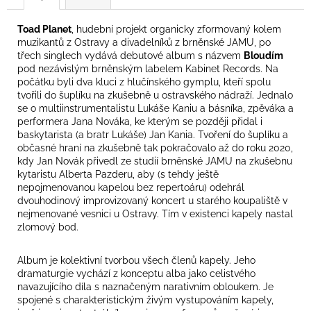
č
u
j
Toad Planet
, hudební projekt organicky zformovaný kolem
muzikantů z Ostravy a divadelníků z brněnské JAMU, po
e
třech singlech vydává debutové album s názvem
Bloudím
m
pod nezávislým brněnským labelem Kabinet Records. Na
e
počátku byli dva kluci z hlučínského gymplu, kteří spolu
tvořili do šuplíku na zkušebně u ostravského nádraží. Jednalo
se o multiinstrumentalistu Lukáše Kaniu a básníka, zpěváka a
RADIOHEAD
performera Jana Nováka, ke kterým se později přidal i
-
baskytarista (a bratr Lukáše) Jan Kania. Tvoření do šuplíku a
IN
občasné hraní na zkušebně tak pokračovalo až do roku 2020,
RAINBOWS
kdy Jan Novák přivedl ze studií brněnské JAMU na zkušebnu
629
kytaristu Alberta Pazderu, aby (s tehdy ještě
Kč
nepojmenovanou kapelou bez repertoáru) odehrál
dvouhodinový improvizovaný koncert u starého koupaliště v
nejmenované vesnici u Ostravy. Tím v existenci kapely nastal
zlomový bod.
Album je kolektivní tvorbou všech členů kapely. Jeho
dramaturgie vychází z konceptu alba jako celistvého
navazujícího díla s naznačeným narativním obloukem. Je
spojené s charakteristickým živým vystupováním kapely,