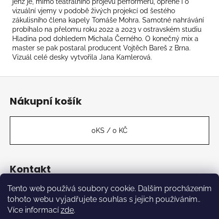
jenž je, mimo teatrálního projevu performerů, opřené i o
vizuální vjemy v podobě živých projekcí od šestého
zákulisního člena kapely Tomáše Mohra. Samotné nahrávání
probíhalo na přelomu roku 2022 a 2023 v ostravském studiu
Hladina pod dohledem Michala Černého. O konečný mix a
master se pak postaral producent Vojtěch Bareš z Brna.
Vizuál celé desky vytvořila Jana Kamlerová.
Z
á
Nákupní košík
p
a
t
0
KS /
0 KČ
í
Kontakt
Tento web používá soubory cookie. Dalším procházením
label
@
kabinetmuz.cz
tohoto webu vyjadřujete souhlas s jejich používáním..
https://www.facebook.com/kabinetrecords
Více informací
zde
.
kabinet_records_label