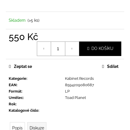
a
j
í
Skladem
(>5 ks)
t
550 Kč
?
Měrná
DO KOŠÍKU
cena:
Zeptat se
Sdílet
HLEDAT
Kategorie
:
Kabinet Records
EAN
:
8594209080687
D
Formát
:
LP
o
Umělec
:
Toad Planet
p
Rok
:
o
Katalogové číslo
:
r
u
Popis
Diskuze