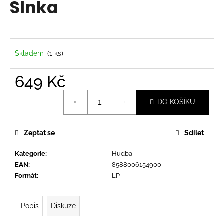
Slnka
a
j
í
t
Skladem
(1 ks)
?
649 Kč
Měrná
DO KOŠÍKU
cena:
HLEDAT
Zeptat se
Sdílet
Kategorie
:
Hudba
D
EAN
:
8588006154900
o
Formát
:
LP
p
o
r
Popis
Diskuze
u