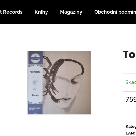
t Records
Knihy
Magazíny
Obchodní podmí
Co potřebujete najít?
To
HLEDAT
Doporučujeme
Skl
75
Měrn
cena:
Kateg
EAN
: