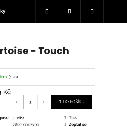
Hledat
Přihlášení
Nákupní
nky
Kontakty
košík
rtoise - Touch
adem
(1 ks)
9 Kč
á
DO KOŠÍKU
Následující
Tisk
orie
:
Hudba
789993995899
Zeptat se