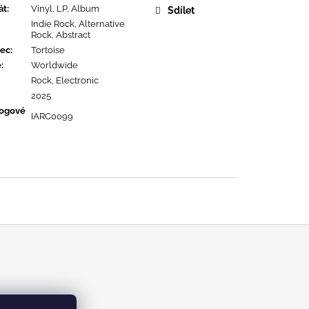
OPOLIS
át
:
Vinyl, LP, Album
Sdílet
Indie Rock, Alternative
Rock, Abstract
ec
:
Tortoise
ě
:
Worldwide
Rock, Electronic
2025
logové
IARC0099
m/kabinetrecords