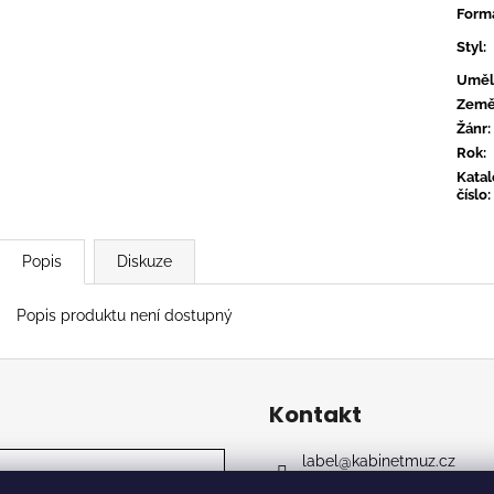
CONVERGE - HUM OF HURT
FLOEX - PHON
Form
949 Kč
949 Kč
Styl
:
Uměl
Zem
Žánr
:
Rok
:
Kata
číslo
:
Popis
Diskuze
Popis produktu není dostupný
Kontakt
label
@
kabinetmuz.cz
https://www.facebook.co