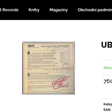
t Records
Knihy
Magazíny
Obchodní podmí
Co potřebujete najít?
UB
HLEDAT
Doporučujeme
Skl
76
Měrn
cena:
Kateg
EAN
: