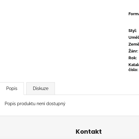
TYLER, THE CREATOR - DON'T TAP
OVERMONO - P
THE GLASS
539 Kč
Form
799 Kč
Styl
:
Uměl
Zem
Žánr
:
Rok
:
Kata
číslo
:
Popis
Diskuze
Popis produktu není dostupný
Kontakt