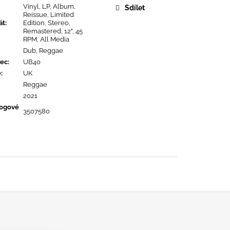
URE DEVOTION
Vinyl, LP, Album,
Sdílet
Reissue, Limited
át
:
Edition, Stereo,
Remastered, 12", 45
RPM, All Media
Dub, Reggae
ec
:
UB40
ě
:
UK
Reggae
2021
logové
3507580