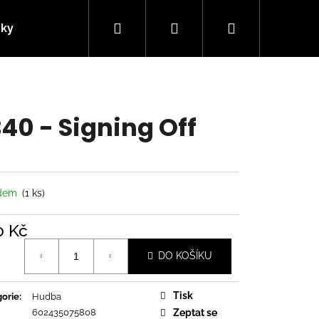
Hledat
Přihlášení
Nákupní
nky
Kontakty
košík
40 - Signing Off
adem
(1 ks)
0 Kč
á
DO KOŠÍKU
Následující
Tisk
orie
:
Hudba
602435075808
Zeptat se