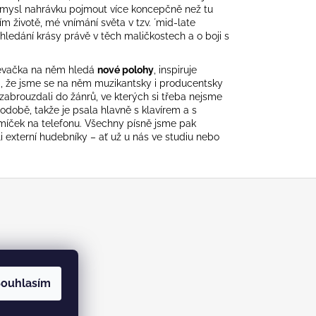
 smysl nahrávku pojmout více koncepčně než tu
m životě, mé vnímání světa v tzv. ´mid-late
o hledání krásy právě v těch maličkostech a o boji s
ěvačka na něm hledá
nové polohy
, inspiruje
lím, že jsme se na něm muzikantsky i producentsky
zabrouzdali do žánrů, ve kterých si třeba nejsme
podobě, takže je psala hlavně s klavírem a s
míček na telefonu. Všechny písně jsme pak
externí hudebníky – ať už u nás ve studiu nebo
m/kabinetrecords
ouhlasím