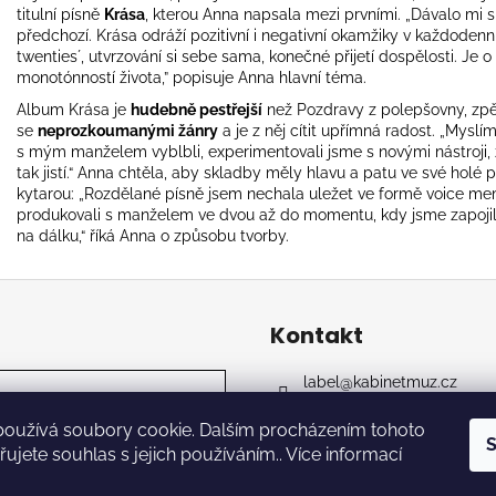
titulní písně
Krása
, kterou Anna napsala mezi prvními. „Dávalo mi
předchozí. Krása odráží pozitivní i negativní okamžiky v každodenní
twenties´, utvrzování si sebe sama, konečné přijetí dospělosti. Je 
monotónností života,” popisuje Anna hlavní téma.
Album Krása je
hudebně pestřejší
než Pozdravy z polepšovny, zp
se
neprozkoumanými žánry
a je z něj cítit upřímná radost. „Mys
s mým manželem vyblbli, experimentovali jsme s novými nástroji, 
tak jistí.“ Anna chtěla, aby skladby měly hlavu a patu ve své holé 
kytarou: „Rozdělané písně jsem nechala uležet ve formě voice me
produkovali s manželem ve dvou až do momentu, kdy jsme zapojili 
na dálku,“ říká Anna o způsobu tvorby.
Kontakt
label
@
kabinetmuz.cz
https://www.facebook.co
používá soubory cookie. Dalším procházením tohoto
kabinet_records_label
S
ujete souhlas s jejich používáním.. Více informací