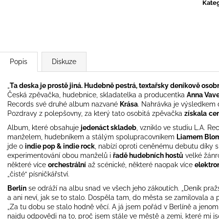
TYLER, THE CREATOR - DON'T TAP
OVERMONO - P
Kateg
THE GLASS
539 Kč
799 Kč
Popis
Diskuze
„
Ta deska je prostě jiná. Hudebně pestrá, textařsky deníkově osobn
Česká zpěvačka, hudebnice, skladatelka a producentka
Anna Vav
Records své druhé album nazvané
Krása
. Nahrávka je výsledkem d
Pozdravy z polepšovny, za který tato osobitá zpěvačka
získala
ce
Album, které obsahuje
jedenáct skladeb
, vzniklo ve studiu L.A. 
manželem, hudebníkem a stálým spolupracovníkem
Liamem Blo
jde o
indie pop & indie rock
, nabízí oproti ceněnému debutu dík
experimentování obou manželů i
řadě hudebních hostů
velké žánro
některé více
orchestrální
až scénické, některé naopak více
elektro
„čisté“ písničkářství.
Berlín
se odráží na albu snad ve všech jeho zákoutích. „Deník pražs
a ani neví, jak se to stalo. Dospěla tam, do města se zamilovala a
„Za tu dobu se stalo hodně věcí. A já jsem pořád v Berlíně a jen
najdu odpovědi na to, proč jsem stále ve městě a zemi, které mi js