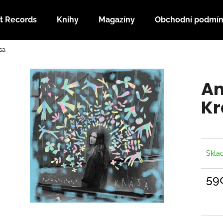
t Records
Knihy
Magazíny
Obchodní podmí
sa
Co potřebujete najít?
An
HLEDAT
Kr
Doporučujeme
Skl
59
Měrn
cena: