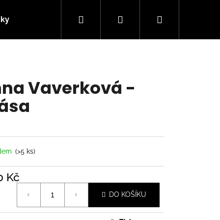
Hledat
Přihlášení
Nákupní
nky
Kontakty
košík
na Vaverková -
ása
adem
(>5 ks)
0 Kč
á
Následující
DO KOŠÍKU