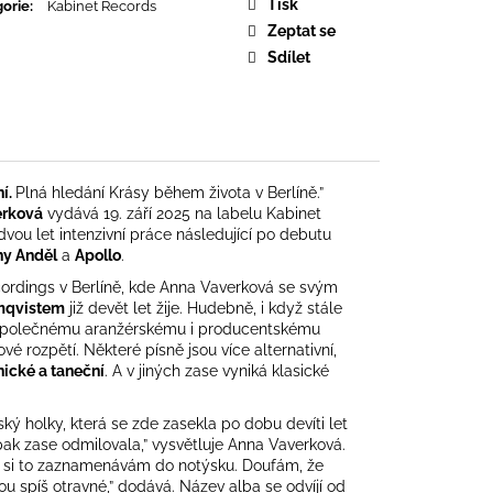
URE DEVOTION
Tisk
orie
:
Kabinet Records
Zeptat se
Sdílet
í.
Plná hledání Krásy během života v Berlíně.”
erková
vydává 19. září 2025 na labelu Kabinet
vou let intenzivní práce následující po debutu
ny Anděl
a
Apollo
.
Recordings v Berlíně, kde Anna Vaverková se svým
mqvistem
již devět let žije. Hudebně, i když stále
y společnému aranžérskému i producentskému
vé rozpětí. Některé písně jsou více alternativní,
nické a taneční
. A v jiných zase vyniká klasické
ký holky, která se zde zasekla po dobu devíti let
 pak zase odmilovala,” vysvětluje Anna Vaverková.
om si to zaznamenávám do notýsku. Doufám, že
ou spíš otravné,” dodává. Název alba se odvíjí od