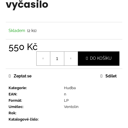
vyčasilo
a
j
í
t
Skladem
(2 ks)
?
550 Kč
Měrná
DO KOŠÍKU
cena:
HLEDAT
Zeptat se
Sdílet
Kategorie
:
Hudba
D
EAN
:
n
o
Formát
:
LP
p
Umělec
:
Ventolin
o
Rok
:
r
Katalogové číslo
:
u