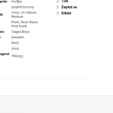
OPOLIS
Tisk
orie
:
Hudba
5056167111719
Zeptat se
Vinyl, LP, Album,
Sdílet
át
:
Reissue
Punk, New Wave,
Post-Punk
ec
:
Viagra Boys
ě
:
Sweden
Rock
2019
logové
YR0053