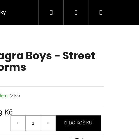
Hledat
Přihlášení
Nákupní
nky
Kontakty
košík
agra Boys - Street
orms
adem
(2 ks)
9 Kč
á
Následující
DO KOŠÍKU