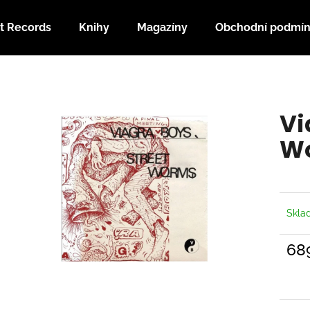
t Records
Knihy
Magazíny
Obchodní podmí
Co potřebujete najít?
Vi
HLEDAT
W
Doporučujeme
Skl
68
Měrn
cena: