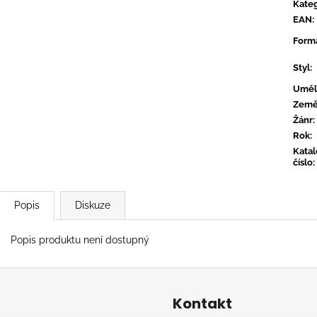
CONVERGE - HUM OF HURT
FLOEX - PHON
Kateg
EAN
:
949 Kč
949 Kč
Form
Styl
:
Uměl
Zem
Žánr
:
Rok
:
Kata
číslo
:
Popis
Diskuze
Popis produktu není dostupný
Kontakt