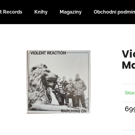
t Records
Knihy
Magazíny
Obchodní podmí
Co potřebujete najít?
Vi
HLEDAT
Ma
Doporučujeme
Skl
69
Měrn
cena: