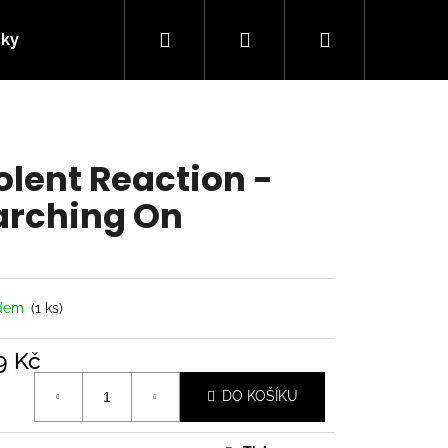
Hledat
Přihlášení
Nákupní
nky
Kontakty
košík
olent Reaction -
rching On
adem
(1 ks)
9 Kč
á
Následující
DO KOŠÍKU