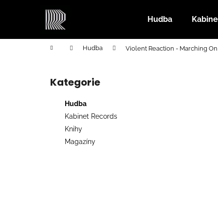
K
Přejít
na
o
Hudba
Kabine
obsah
Zpět
Zpět
š
do
do
í
Domů
Hudba
Violent Reaction - Marching On
k
obchodu
obchodu
P
o
Kategorie
Přeskočit
s
kategorie
t
Hudba
r
Kabinet Records
a
Knihy
n
Magazíny
n
í
p
a
n
e