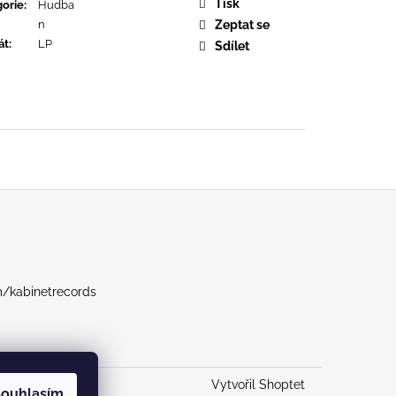
URE DEVOTION
Tisk
orie
:
Hudba
n
Zeptat se
át
:
LP
Sdílet
m/kabinetrecords
Vytvořil Shoptet
ouhlasím