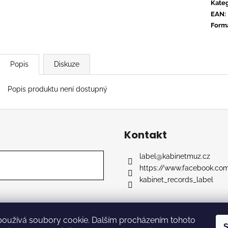
TYLER, THE CREATOR - DON'T TAP
OVERMONO - P
Kateg
THE GLASS
EAN
:
539 Kč
799 Kč
Form
Popis
Diskuze
Popis produktu není dostupný
Kontakt
label
@
kabinetmuz.cz
https://www.facebook.co
kabinet_records_label
používá soubory cookie. Dalším procházením tohoto
razena.
S