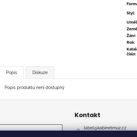
CONVERGE - HUM OF HURT
FLOEX - PHON
Form
949 Kč
949 Kč
Styl
:
Uměl
Zem
Žánr
:
Rok
:
Kata
číslo
:
Popis
Diskuze
Popis produktu není dostupný
Kontakt
label
@
kabinetmuz.cz
https://www.facebook.co