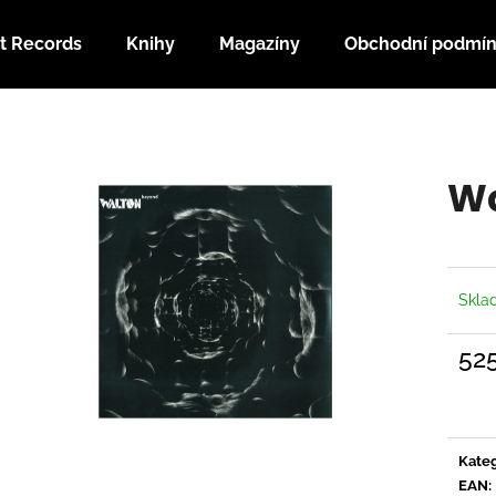
t Records
Knihy
Magazíny
Obchodní podmí
Co potřebujete najít?
Wa
HLEDAT
Doporučujeme
Skl
52
Měrn
cena:
Kateg
EAN
: