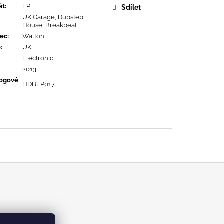
OPOLIS
át
:
LP
Sdílet
UK Garage, Dubstep,
House, Breakbeat
ec
:
Walton
ě
:
UK
Electronic
2013
logové
HDBLP017
m/kabinetrecords