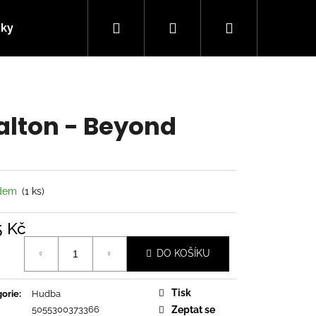
Hledat
Přihlášení
Nákupní
nky
Kontakty
košík
lton - Beyond
adem
(1 ks)
5 Kč
á
DO KOŠÍKU
Následující
Tisk
orie
:
Hudba
5055300373366
Zeptat se