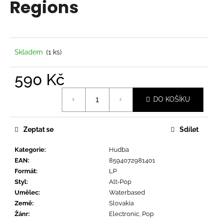
Regions
a
j
í
t
Skladem
(1 ks)
?
590 Kč
Měrná
DO KOŠÍKU
cena:
HLEDAT
Zeptat se
Sdílet
Kategorie
:
Hudba
D
EAN
:
8594072981401
o
Formát
:
LP
p
Styl
:
Alt-Pop
o
Umělec
:
Waterbased
r
Země
:
Slovakia
u
Žánr
:
Electronic, Pop