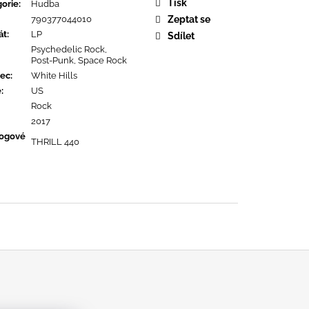
OPOLIS
Tisk
orie
:
Hudba
790377044010
Zeptat se
át
:
LP
Sdílet
Psychedelic Rock,
Post-Punk, Space Rock
ec
:
White Hills
ě
:
US
Rock
2017
logové
THRILL 440