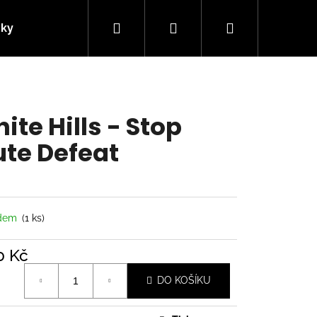
Hledat
Přihlášení
Nákupní
nky
Kontakty
košík
ite Hills - Stop
te Defeat
adem
(1 ks)
0 Kč
á
Následující
DO KOŠÍKU