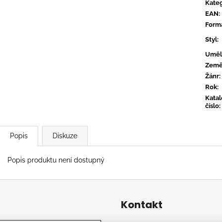
CONVERGE - HUM OF HURT
FLOEX - PHON
Kateg
EAN
:
949 Kč
949 Kč
Form
Styl
:
Uměl
Zem
Žánr
:
Rok
:
Kata
číslo
:
Popis
Diskuze
Popis produktu není dostupný
Kontakt