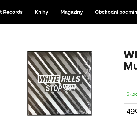
t Records
Knihy
Magazíny
Obchodní podmí
Co potřebujete najít?
Wh
HLEDAT
Mu
Doporučujeme
Skl
49
Měrn
cena: