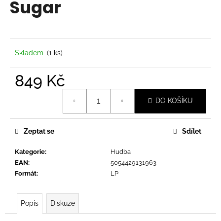
Sugar
a
j
í
t
Skladem
(1 ks)
?
849 Kč
Měrná
DO KOŠÍKU
cena:
HLEDAT
Zeptat se
Sdílet
Kategorie
:
Hudba
D
EAN
:
5054429131963
o
Formát
:
LP
p
o
r
Popis
Diskuze
u